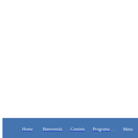
Home
Bienvenida
Comités
Programa y
Menu
Ponentes