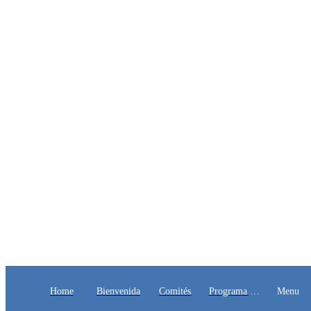
Home
Bienvenida
Comités
Programa y
Menu
Ponentes