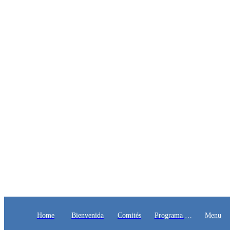
Home
Bienvenida
Comités
Programa y
Menu
Ponentes